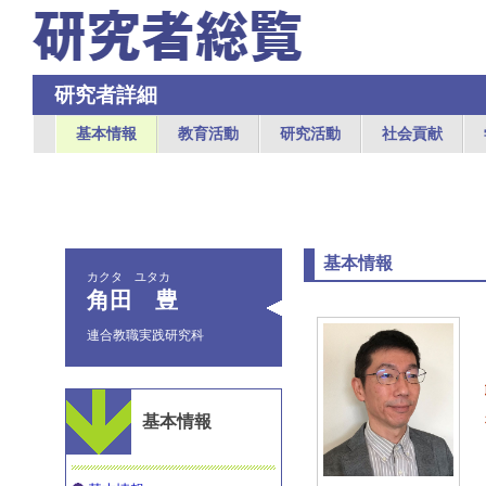
研究者詳細
基本情報
教育活動
研究活動
社会貢献
基本情報
カクタ ユタカ
角田 豊
連合教職実践研究科
基本情報