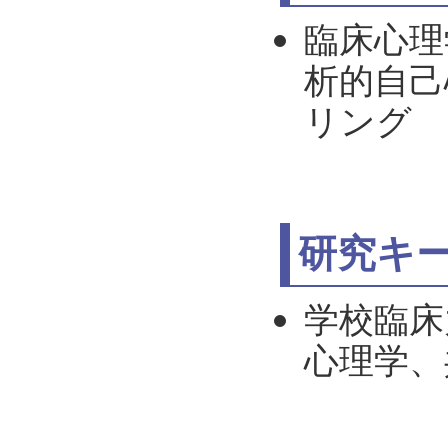
臨床心理
析的自己
リング
研究キ
学校臨床
心理学、